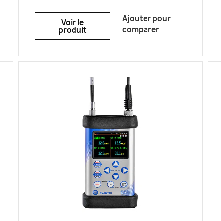
travail. Le SV 973A est le meilleur
sonomètre de classe 2 car il répond
Ajouter pour
Voir le
aux normes de précision et de
comparer
produit
durabilité et est équipé d’un
microphone de pointe doté de la
technologie MEMS garanti à vie. La
spécification SV 973A dépasse les
exigences standard en matière de
précision, offrant une plage de
fréquences allant jusqu’à 10 kHz et une
plage de température de
fonctionnement de -10 à 50°C. Avec
une plage de mesure impressionnante
allant de 25 dB à 129 dB, il mesure avec
précision le bruit industriel et
environnemental, même dans un faible
bruit de fond. Pour une analyse
complète du bruit sur le lieu de travail,
le SV 973A est équipé d’une fonction