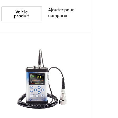
travail et de la surveillance
environnementale. Il est équipé d’un
Ajouter pour
Voir le
microphone ½” MK 255, offrant une
comparer
produit
large plage de fréquences de 3 Hz à 20
kHz, avec une excellente stabilité de
sensibilité à long terme. Le SV 977D
propose une extension de la plage de
mesure jusqu’à 40 kHz pour l’analyse
des ultrasons, ce qui le rend adapté
aux applications industrielles et
médicales. Il couvre une plage
dynamique totale allant de 16 dBA RMS
à 140 dBA crête (du bruit de fond de
l’appareil jusqu’au niveau maximal
mesurable), tandis que la plage de
linéarité selon la norme IEC 61672-1—
mesurée avec une marge au-dessus
du bruit de fond—s’étend de 23 dBA
RMS à 140 dBA crête. Cela garantit à la