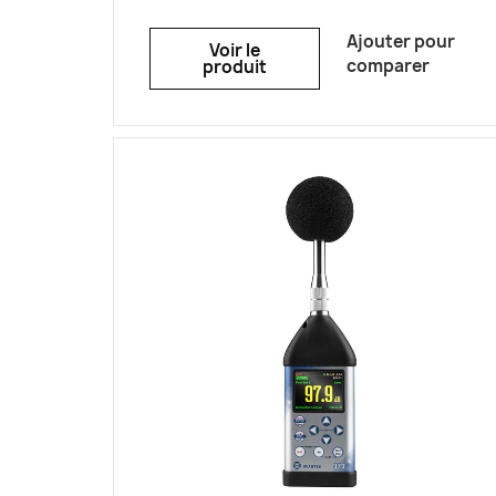
polarisé, offrant une plage dynamique
unique de 120 dB allant de 17 dBA Leq à
Ajouter pour
Voir le
140 dB crête. L’appareil maintient la
comparer
produit
linéarité exigée par la norme IEC
61672-1 de 24 à 137 dB LAeq sur une
bande de fréquence de 5 Hz à 20 kHz,
couvrant l’acoustique, la
réglementation sur le bruit au travail,
le bruit ambiant et les niveaux sonores
environnementaux. Les pondérations
A, C, Z et LF intégrées, les constantes
de temps Fast, Slow et Impulse ainsi
que les filtres d’octave conformes à la
norme IEC 61260-1 permettent à cet
instrument compact de gérer aussi
bien la surveillance des faibles niveaux
de bruit que les bruits impulsionnels.
La connectivité Bluetooth® permet le
contrôle à distance et la consultation